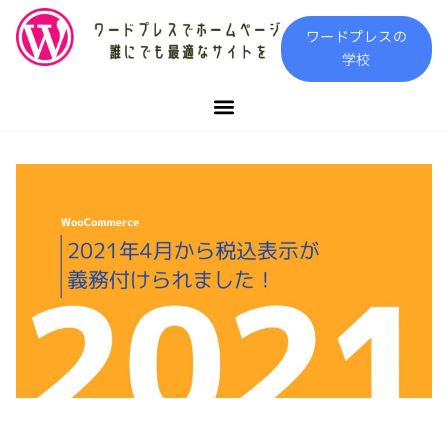
内
ワードプレスの
容
学校
を
ス
キ
ッ
プ