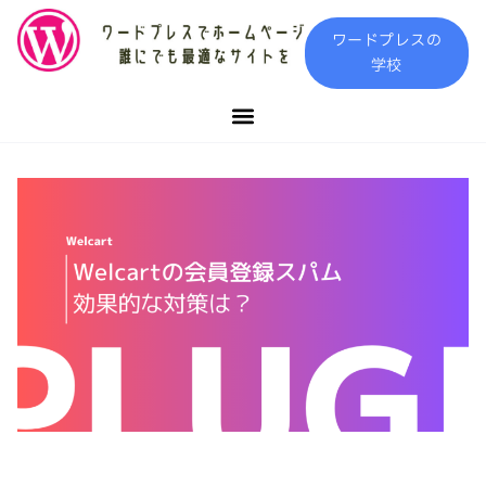
内
ワードプレスの
容
学校
を
ス
キ
ッ
プ