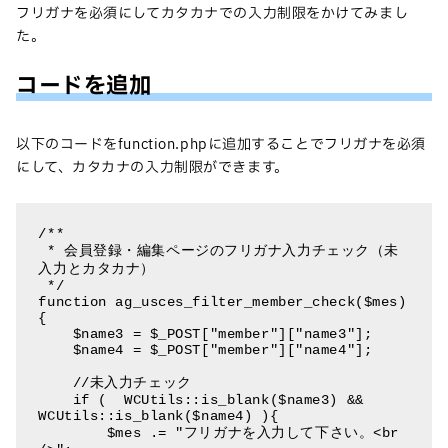
フリガナを必須にしてカタカナでの入力制限をかけてみまし
た。
コードを追加
以下のコードをfunction.phpに追加することでフリガナを必須
にして、カタカナの入力制限ができます。
/**

 * 会員登録・編集ページのフリガナ入力チェック（未
入力とカタカナ）

 */

function ag_usces_filter_member_check($mes)

{

    $name3 = $_POST["member"]["name3"];

    $name4 = $_POST["member"]["name4"];

    //未入力チェック

    if (  WCUtils::is_blank($name3) && 
WCUtils::is_blank($name4) ){

        $mes .= "フリガナを入力して下さい。<br 