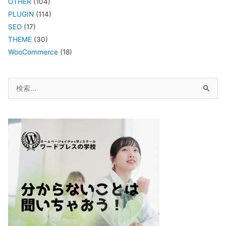
OTHER
(104)
PLUGIN
(114)
SEO
(17)
THEME
(30)
WooCommerce
(18)
検
索
対
象: