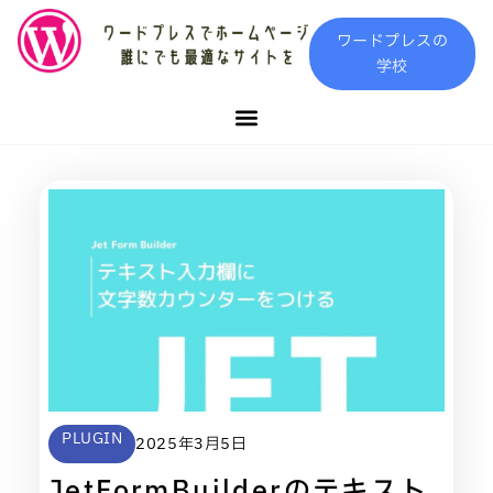
内
ワードプレスの
容
学校
を
ス
キ
ッ
プ
ペ
ペ
ペ
ペ
ペ
ー
ー
ー
ー
ー
ジ
ジ
ジ
ジ
ジ
PLUGIN
2025年3月5日
JetFormBuilderのテキスト