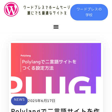
内
ワードプレスの
容
学校
を
ス
キ
ッ
プ
ペ
ペ
ペ
ペ
ペ
ー
ー
ー
ー
ー
ジ
ジ
ジ
ジ
ジ
NEWS
2025年6月17日
Polylangで二言語サイトを作