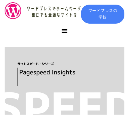
内
ワードプレスの
容
学校
を
ス
キ
ッ
プ