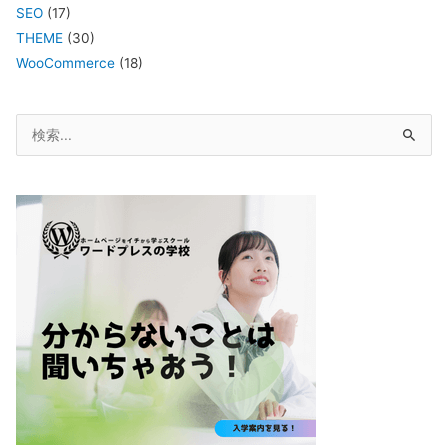
SEO
(17)
THEME
(30)
WooCommerce
(18)
検
索
対
象: