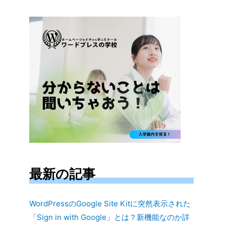
対
象:
最新の記事
WordPressのGoogle Site Kitに突然表示された
「Sign in with Google」とは？新機能なのか詳