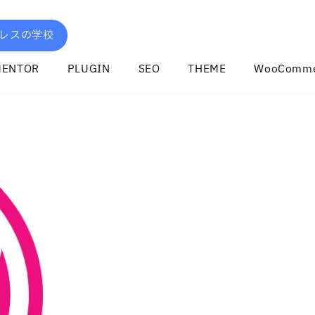
レスの学校
MENTOR
PLUGIN
SEO
THEME
WooComme