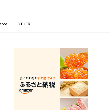
rce
OTHER