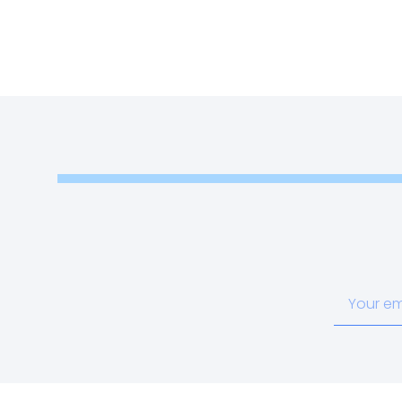
Your
email