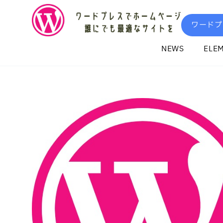
内
容
ワードプ
を
ス
NEWS
ELE
キ
ッ
プ