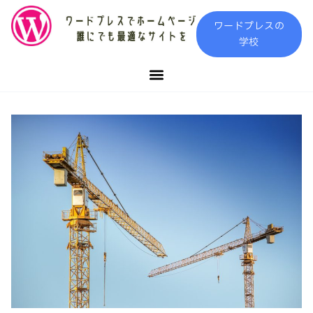
内
ワードプレスの
容
学校
を
ス
キ
ッ
プ