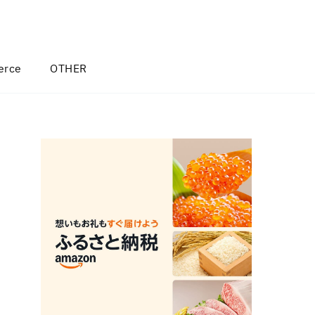
rce
OTHER