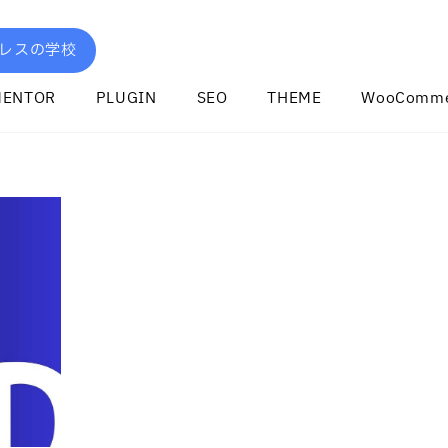
レスの学校
MENTOR
PLUGIN
SEO
THEME
WooComme