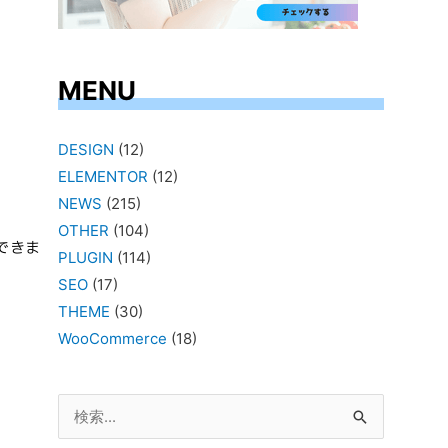
MENU
DESIGN
(12)
ELEMENTOR
(12)
NEWS
(215)
OTHER
(104)
できま
PLUGIN
(114)
SEO
(17)
THEME
(30)
WooCommerce
(18)
検
索