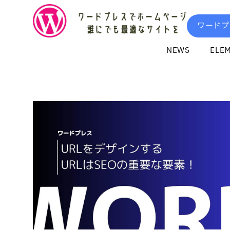
内
容
ワードプ
を
ス
NEWS
ELE
キ
ッ
プ