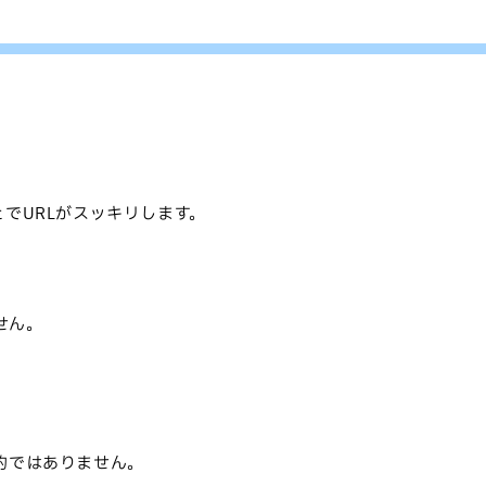
することでURLがスッキリします。
せん。
的ではありません。