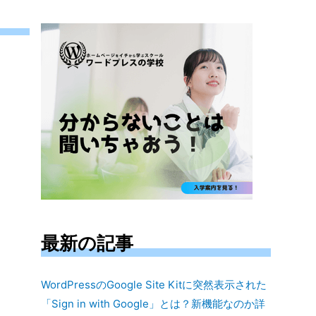
対
象:
最新の記事
WordPressのGoogle Site Kitに突然表示された
「Sign in with Google」とは？新機能なのか詳