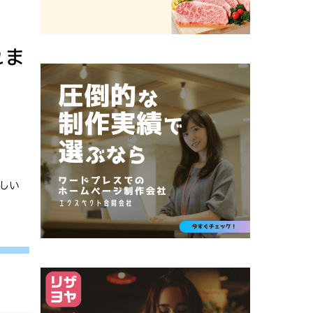
れま
新しい