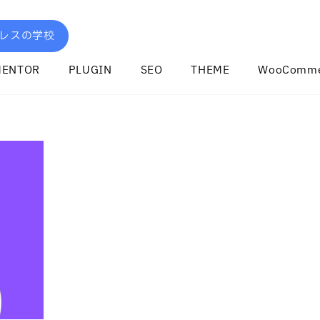
レスの学校
MENTOR
PLUGIN
SEO
THEME
WooComme