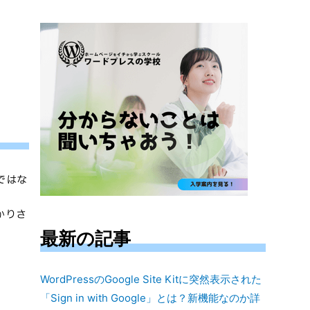
対
象:
ではな
かりさ
最新の記事
WordPressのGoogle Site Kitに突然表示された
「Sign in with Google」とは？新機能なのか詳