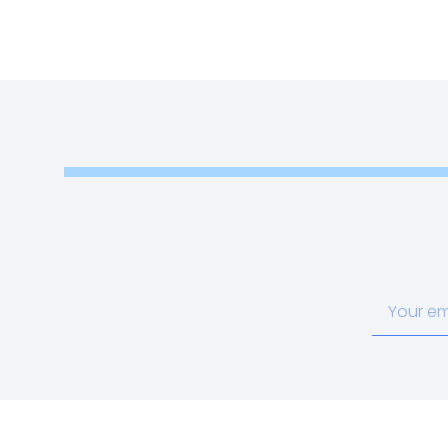
Your
email