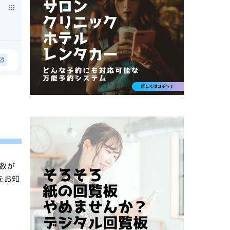
ク数が
をお知