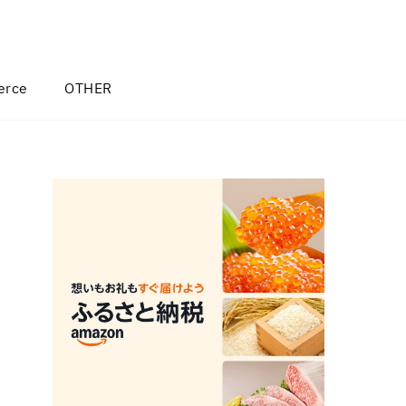
rce
OTHER