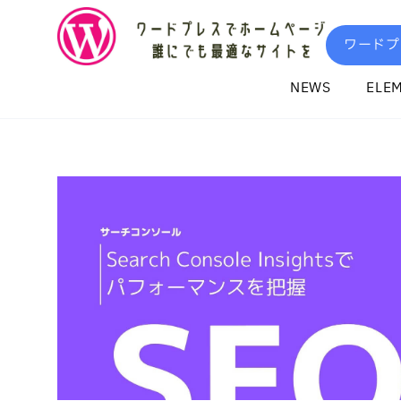
内
容
ワードプ
を
ス
NEWS
ELE
キ
ッ
プ