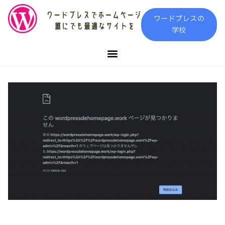
内
ワードプレスの
容
学校
を
ス
キ
ッ
プ