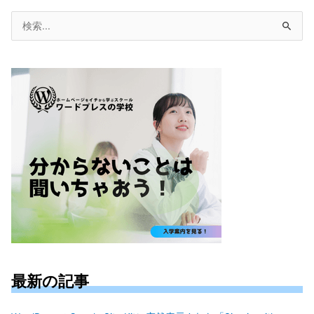
検
索
対
象:
最新の記事