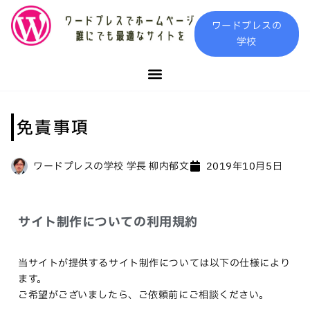
内
ワードプレスの
容
学校
を
ス
キ
ッ
プ
免責事項
ワードプレスの学校 学長 柳内郁文
2019年10月5日
サイト制作についての利用規約
当サイトが提供するサイト制作については以下の仕様により
ます。
ご希望がございましたら、ご依頼前にご相談ください。