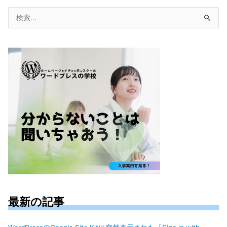
検
索
対
象:
最新の記事