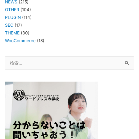
NEWS
(215)
OTHER
(104)
PLUGIN
(114)
SEO
(17)
THEME
(30)
WooCommerce
(18)
検
索
対
象: