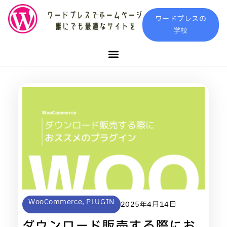
内
ワードプレスの
容
学校
を
ス
キ
ッ
プ
ペ
ペ
ペ
ペ
ペ
ー
ー
ー
ー
ー
ジ
ジ
ジ
ジ
ジ
WooCommerce
,
PLUGIN
2025年4月14日
ダウンロード販売する際にお