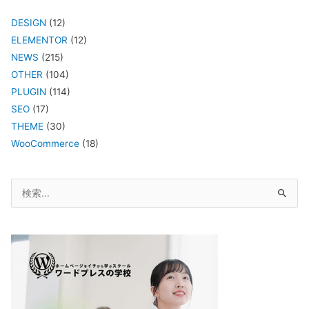
DESIGN
(12)
ELEMENTOR
(12)
NEWS
(215)
OTHER
(104)
PLUGIN
(114)
SEO
(17)
THEME
(30)
WooCommerce
(18)
検
索
対
象: