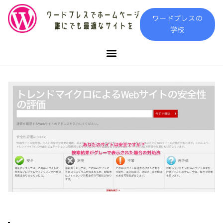
内
ワードプレスの
容
学校
を
ス
キ
ッ
プ