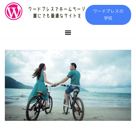
内
ワードプレスの
容
学校
を
ス
キ
ッ
プ