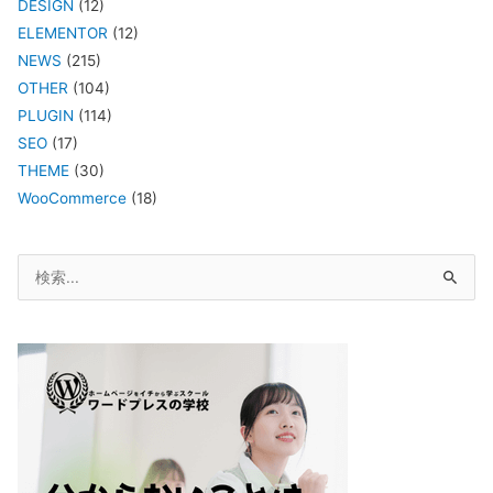
DESIGN
(12)
ELEMENTOR
(12)
NEWS
(215)
OTHER
(104)
PLUGIN
(114)
SEO
(17)
THEME
(30)
WooCommerce
(18)
検
索
対
象: