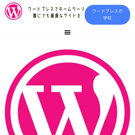
内
ワードプレスの
容
学校
を
ス
キ
ッ
プ