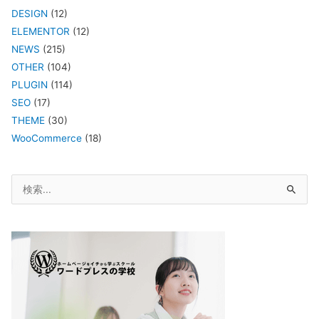
DESIGN
(12)
ELEMENTOR
(12)
NEWS
(215)
OTHER
(104)
PLUGIN
(114)
SEO
(17)
THEME
(30)
WooCommerce
(18)
検
索
対
象: