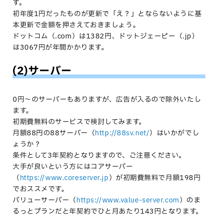
す。
初年度1円だったものが更新で「え？」とならないように基
本更新で金額を押さえておきましょう。
ドットコム（.com）は1382円、ドットジェーピー（.jp）
は3067円が年間かかります。
(2)サーバー
0円〜のサーバーもありますが、広告が入るので除外いたし
ます。
初期費無料のサービスで検討してみます。
月額88円の88サーバー（
http://88sv.net/
）はいかがでし
ょうか？
条件として3年契約となりますので、ご注意ください。
大手が良いという方にはコアサーバー
（
https://www.coreserver.jp
）が初期費無料で月額198円
でおススメです。
バリューサーバー（
https://www.value-server.com
）のま
るっとプランだと年契約でひと月あたり143円となります。