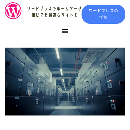
内
ワードプレスの
容
学校
を
ス
キ
ッ
プ