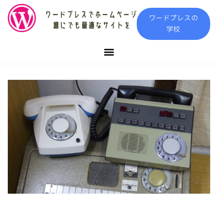
内
ワードプレスの
容
学校
を
ス
キ
ッ
プ