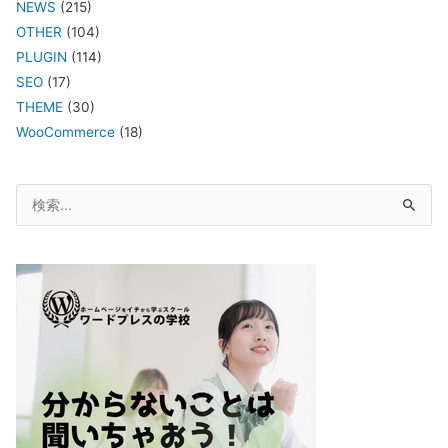
NEWS
(215)
OTHER
(104)
PLUGIN
(114)
SEO
(17)
THEME
(30)
WooCommerce
(18)
検
索
対
象: