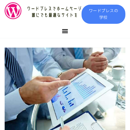
内
ワードプレスの
容
学校
を
ス
キ
ッ
プ