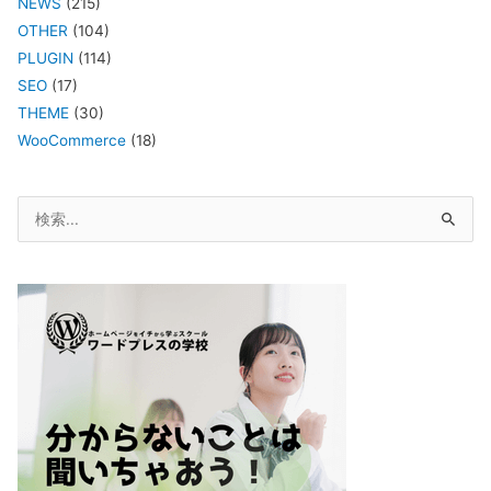
NEWS
(215)
OTHER
(104)
PLUGIN
(114)
SEO
(17)
THEME
(30)
WooCommerce
(18)
検
索
対
象: