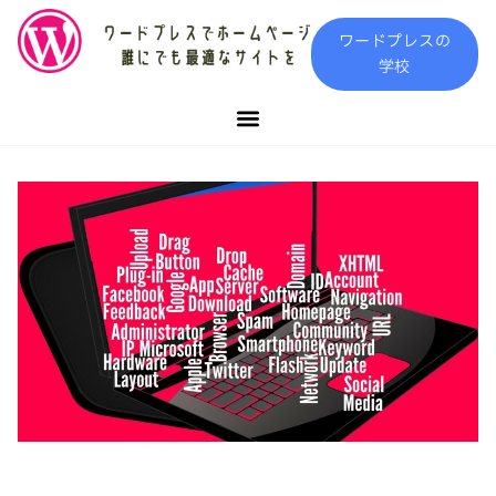
内
ワードプレスの
容
学校
を
ス
キ
ッ
プ