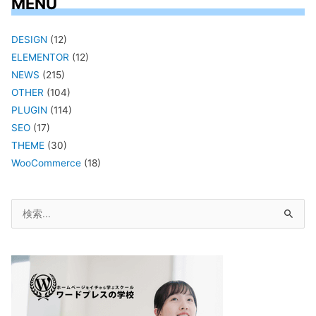
MENU
DESIGN
(12)
ELEMENTOR
(12)
NEWS
(215)
OTHER
(104)
PLUGIN
(114)
SEO
(17)
THEME
(30)
WooCommerce
(18)
検
索
対
象: