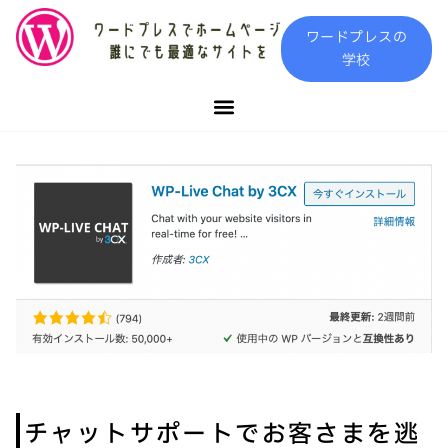
内
ワードプレスの
容
学校
を
ス
キ
ッ
プ
チャットサポートでお客さまを逃