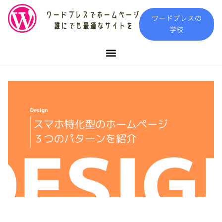
内
ワードプレスの
容
学校
を
ス
キ
ッ
プ