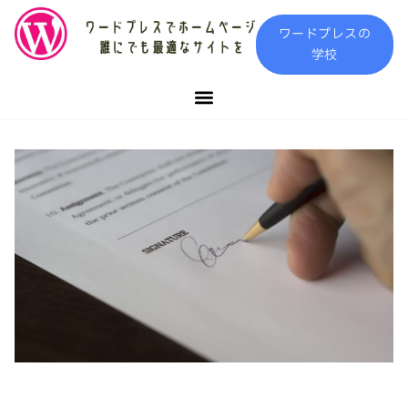
内
ワードプレスの
容
学校
を
ス
キ
ッ
プ