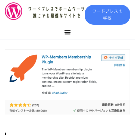
内
ワードプレスの
容
学校
を
ス
キ
ッ
プ