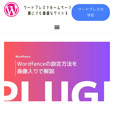
内
ワードプレスの
容
学校
を
ス
キ
ッ
プ