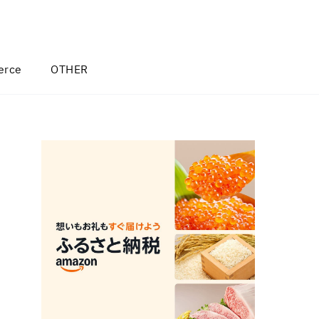
rce
OTHER