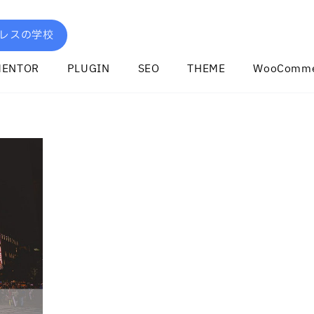
レスの学校
MENTOR
PLUGIN
SEO
THEME
WooComme