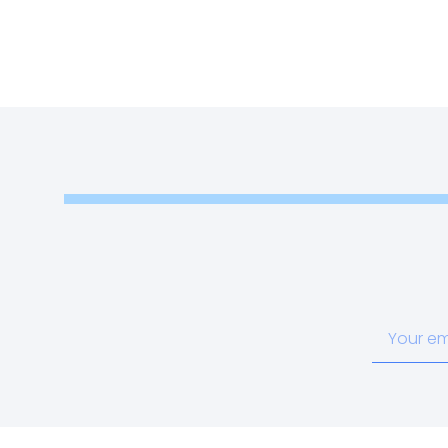
Your
email