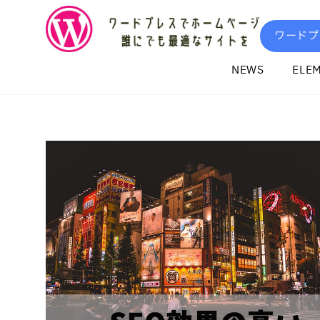
内
容
ワードプ
を
ス
NEWS
ELE
キ
ッ
プ