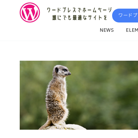
内
容
ワードプ
を
ス
NEWS
ELE
キ
ッ
プ