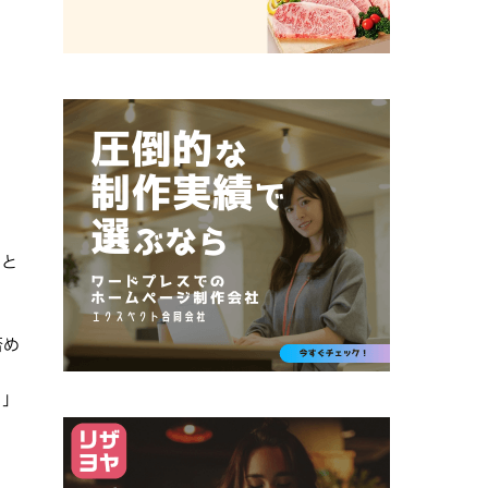
クと
否め
）」