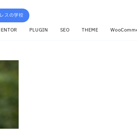
レスの学校
MENTOR
PLUGIN
SEO
THEME
WooComme