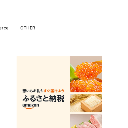
rce
OTHER