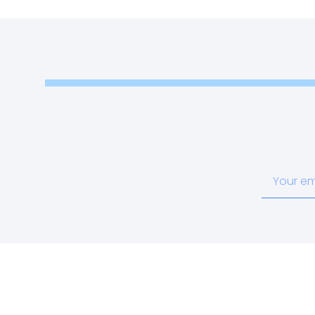
Your
email