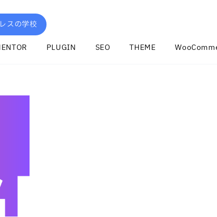
レスの学校
MENTOR
PLUGIN
SEO
THEME
WooComme