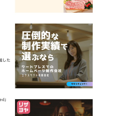
載した
ed」