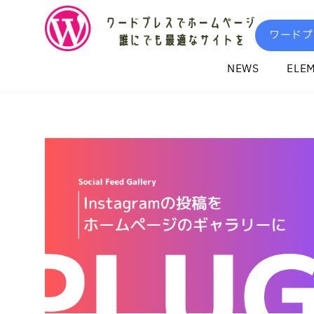
内
容
ワードプ
を
ス
NEWS
ELE
キ
ッ
プ