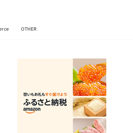
rce
OTHER