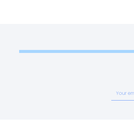
Your
email