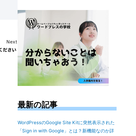
対
象:
Next
ください
最新の記事
WordPressのGoogle Site Kitに突然表示された
「Sign in with Google」とは？新機能なのか詳