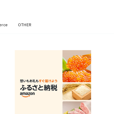
rce
OTHER