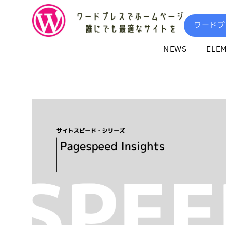
内
容
ワードプ
を
ス
NEWS
ELE
キ
ッ
プ