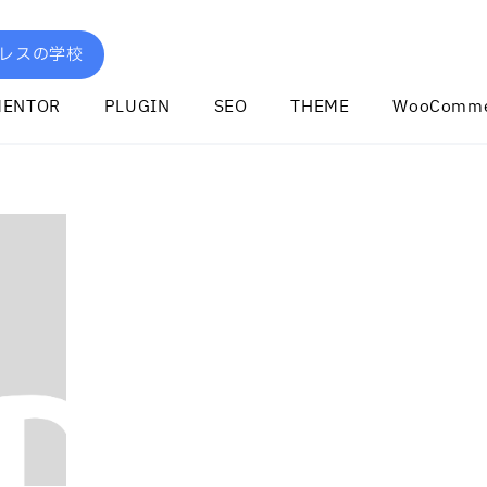
レスの学校
MENTOR
PLUGIN
SEO
THEME
WooComme