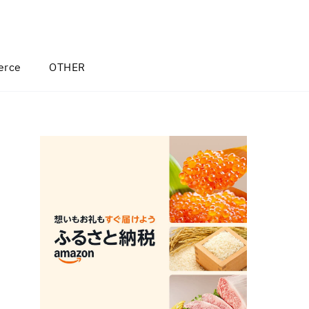
rce
OTHER