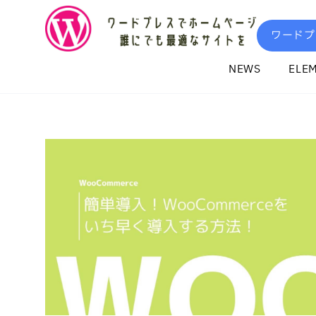
内
容
ワードプ
を
ス
NEWS
ELE
キ
ッ
プ