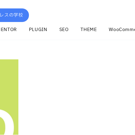
レスの学校
MENTOR
PLUGIN
SEO
THEME
WooComme