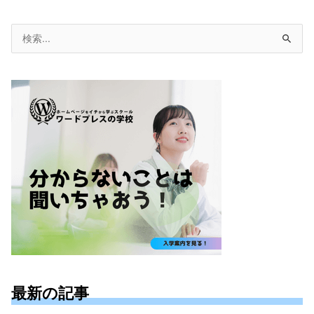
検
索
対
象:
最新の記事