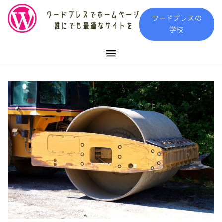
内
ワードプレスの
容
学校
を
ス
キ
ッ
プ