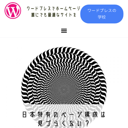
内
ワードプレスの
容
学校
を
ス
キ
ッ
プ