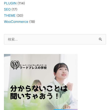
PLUGIN
(114)
SEO
(17)
THEME
(30)
WooCommerce
(18)
検
索
対
象: