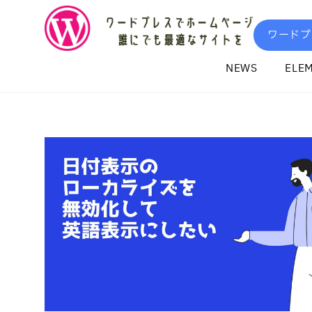
内
容
ワードプ
を
ス
NEWS
ELE
キ
ッ
プ