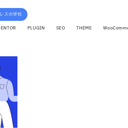
レスの学校
MENTOR
PLUGIN
SEO
THEME
WooComme