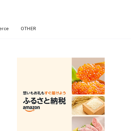
rce
OTHER