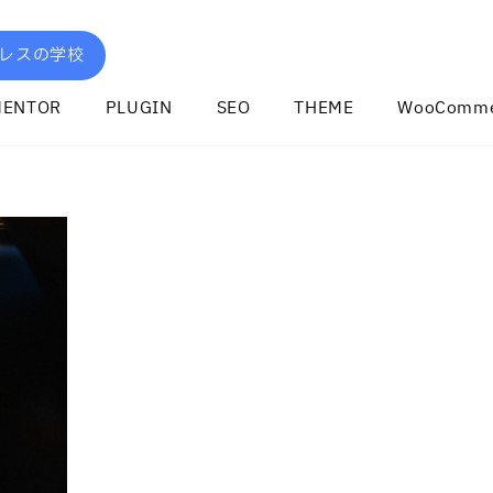
レスの学校
MENTOR
PLUGIN
SEO
THEME
WooComme