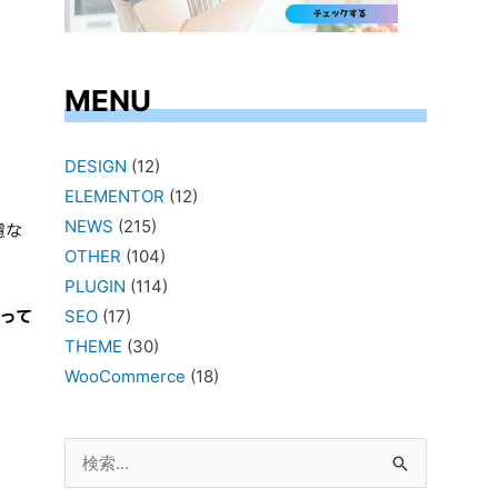
MENU
DESIGN
(12)
ELEMENTOR
(12)
NEWS
(215)
慮な
OTHER
(104)
PLUGIN
(114)
行って
SEO
(17)
THEME
(30)
WooCommerce
(18)
検
索