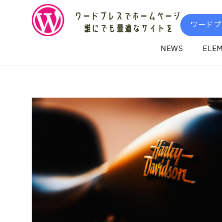
内
容
ワードプ
を
ス
NEWS
ELE
キ
ッ
プ