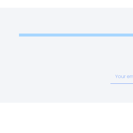
Your
email