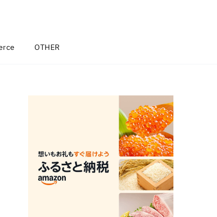
rce
OTHER