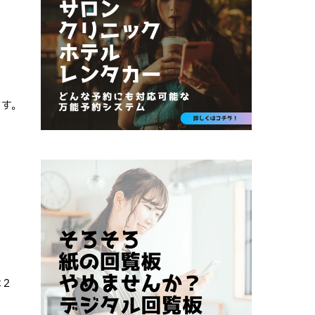
ます。
は２