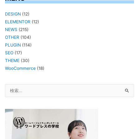
DESIGN
(12)
ELEMENTOR
(12)
NEWS
(215)
OTHER
(104)
PLUGIN
(114)
SEO
(17)
THEME
(30)
WooCommerce
(18)
検
索
対
象: