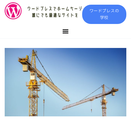
内
ワードプレスの
容
学校
を
ス
キ
ッ
プ