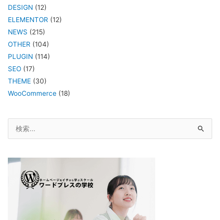
DESIGN
(12)
ELEMENTOR
(12)
NEWS
(215)
OTHER
(104)
PLUGIN
(114)
SEO
(17)
THEME
(30)
WooCommerce
(18)
検
索
対
象: