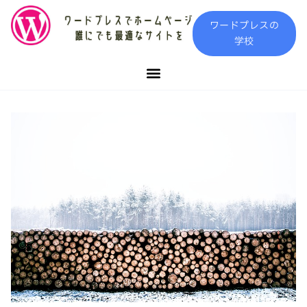
内
ワードプレスの
容
学校
を
ス
キ
ッ
プ