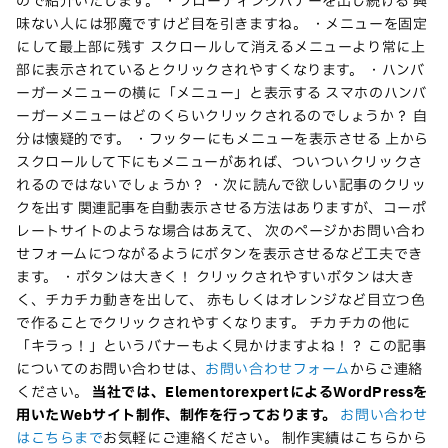
ので紹介いたします。 ・フローティングバナーを出し続ける 興
味ない人には邪魔ですけど目を引きますね。 ・メニューを固定
にして最上部に残す スクロールして消えるメニューより常に上
部に表示されているとクリックされやすくなります。 ・ハンバ
ーガーメニューの横に「メニュー」と表示する スマホのハンバ
ーガーメニューはどのくらいクリックされるのでしょうか？ 自
分は懐疑的です。 ・フッターにもメニューを表示させる 上から
スクロールして下にもメニューがあれば、ついついクリックさ
れるのではないでしょうか？ ・次に読んで欲しい記事のクリッ
クを出す 関連記事を自動表示させる方法はありますが、コーポ
レートサイトのような場合はあえて、 次のページかお問い合わ
せフォームにつながるようにボタンを表示させるなど工夫でき
ます。 ・ボタンは大きく！ クリックされやすいボタンは大き
く、チカチカ動きを出して、 赤もしくはオレンジなど目立つ色
で作ることでクリックされやすくなります。 チカチカの他に
「キラっ！」というバナーもよく見かけますよね！？ この記事
についてのお問い合わせは、
お問い合わせフォーム
からご連絡
ください。
当社では、ElementorexpertによるWordPressを
用いたWebサイト制作、制作を行っております。
お問い合わせ
はこちらまで
お気軽にご連絡ください。
制作実績はこちらから