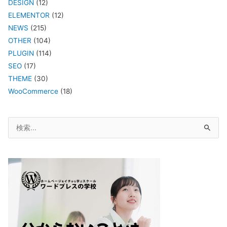
DESIGN
(12)
ELEMENTOR
(12)
NEWS
(215)
OTHER
(104)
PLUGIN
(114)
SEO
(17)
THEME
(30)
WooCommerce
(18)
検
索
対
象: