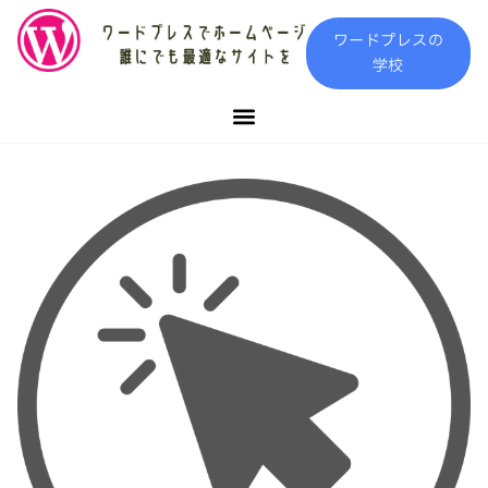
内
ワードプレスの
容
学校
を
ス
キ
ッ
プ