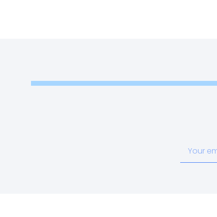
Your
email