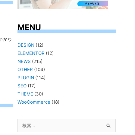
MENU
かかり
DESIGN
(12)
ELEMENTOR
(12)
NEWS
(215)
OTHER
(104)
PLUGIN
(114)
SEO
(17)
THEME
(30)
WooCommerce
(18)
検
索