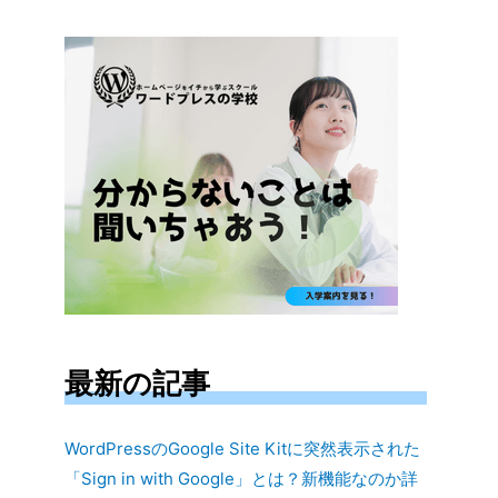
対
象:
最新の記事
WordPressのGoogle Site Kitに突然表示された
「Sign in with Google」とは？新機能なのか詳