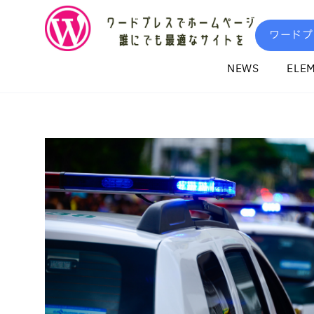
内
容
ワードプ
を
ス
NEWS
ELE
キ
ッ
プ