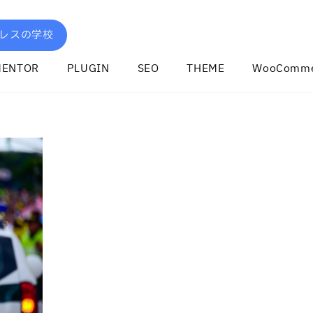
レスの学校
MENTOR
PLUGIN
SEO
THEME
WooComme