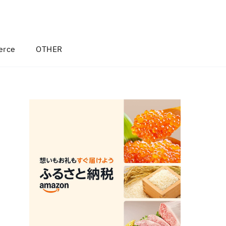
rce
OTHER