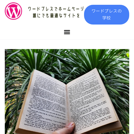
内
ワードプレスの
容
学校
を
ス
キ
ッ
プ