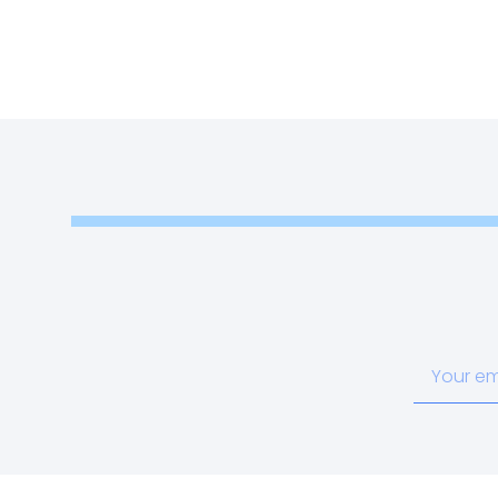
Your
email