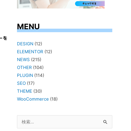
MENU
ーを
DESIGN
(12)
ELEMENTOR
(12)
NEWS
(215)
OTHER
(104)
PLUGIN
(114)
SEO
(17)
THEME
(30)
WooCommerce
(18)
検
索