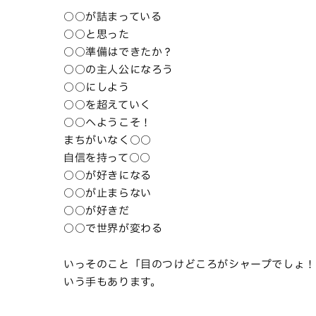
○○が詰まっている
○○と思った
○○準備はできたか？
○○の主人公になろう
○○にしよう
○○を超えていく
○○へようこそ！
まちがいなく○○
自信を持って○○
○○が好きになる
○○が止まらない
○○が好きだ
○○で世界が変わる
いっそのこと「目のつけどころがシャープでしょ
いう手もあります。