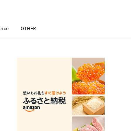
rce
OTHER