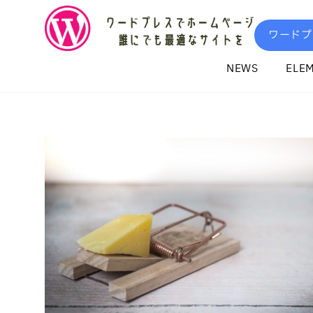
内
容
ワードプ
を
ス
NEWS
ELE
キ
ッ
プ