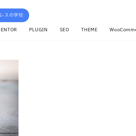
レスの学校
MENTOR
PLUGIN
SEO
THEME
WooComme