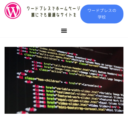
内
ワードプレスの
容
学校
を
ス
キ
ッ
プ