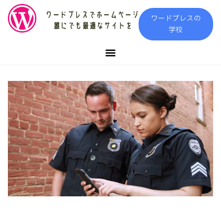
内
ワードプレスの
容
学校
を
ス
キ
ッ
プ