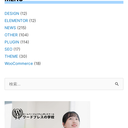
DESIGN
(12)
ELEMENTOR
(12)
NEWS
(215)
OTHER
(104)
PLUGIN
(114)
SEO
(17)
THEME
(30)
WooCommerce
(18)
検
索
対
象: