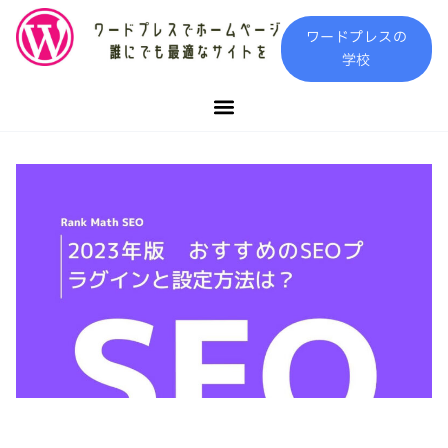
内
ワードプレスの
容
学校
を
ス
キ
ッ
プ