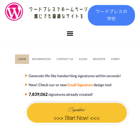
内
ワードプレスの
容
学校
を
ス
キ
ッ
プ