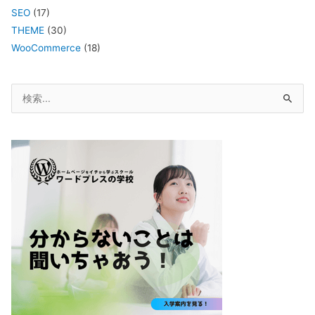
SEO
(17)
THEME
(30)
WooCommerce
(18)
検
索
対
象: