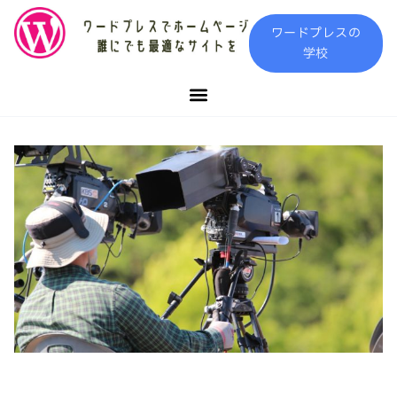
内
ワードプレスの
容
学校
を
ス
キ
ッ
プ